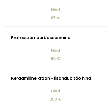
65 €
Proteesi ümberbaseerimine
85 €
Keraamiline kroon - lisandub töö hind
350 €