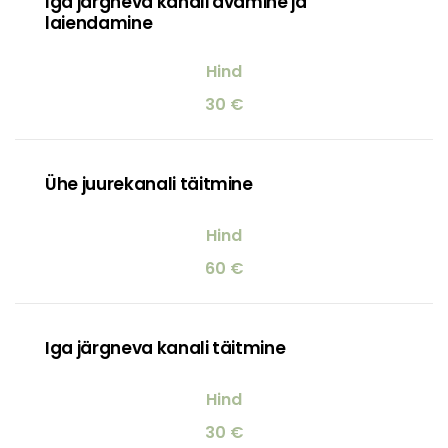
Iga järgneva kanali avamine ja
laiendamine
30 €
Ühe juurekanali täitmine
60 €
Iga järgneva kanali täitmine
30 €