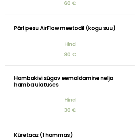
60 €
Pärlipesu AirFlow meetodil (kogu suu)
80 €
Hambakivi sügav eemaldamine nelja
hamba ulatuses
30 €
Küretaaz (1 hammas)