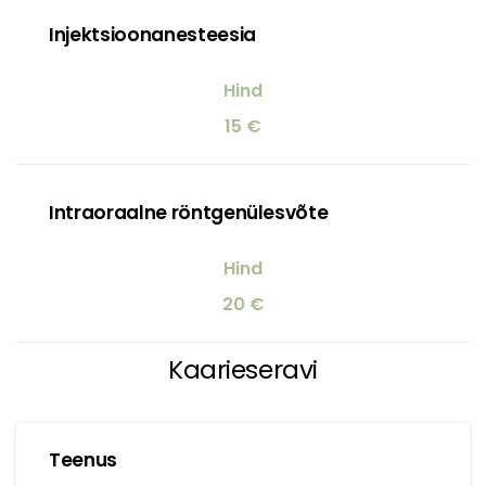
Injektsioonanesteesia
15 €
Intraoraalne röntgenülesvõte
20 €
Kaarieseravi
Teenus