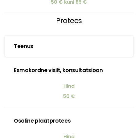
50 € kuni 85 €
Protees
Teenus
Esmakordne visiit, konsultatsioon
50 €
Osaline plaatprotees