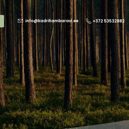
info@kadrihambaravi.ee
+372 53532882