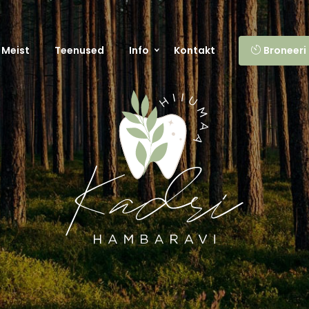
Broneeri
Meist
Teenused
Info
Kontakt